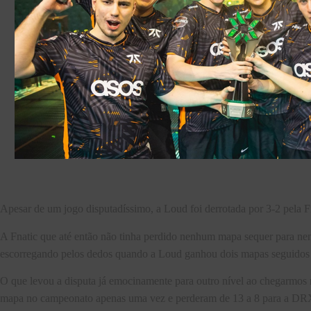
Apesar de um jogo disputadíssimo, a Loud foi derrotada por 3-2 pela 
A Fnatic que até então não tinha perdido nenhum mapa sequer para ne
escorregando pelos dedos quando a Loud ganhou dois mapas seguidos 
O que levou a disputa já emocinamente para outro nível ao chegarmos
mapa no campeonato apenas uma vez e perderam de 13 a 8 para a DRX 