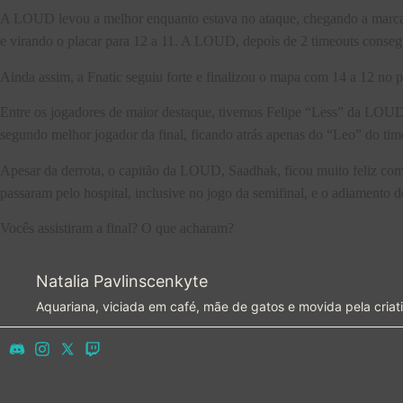
A LOUD levou a melhor enquanto estava no ataque, chegando a marcar 
e virando o placar para 12 a 11. A LOUD, depois de 2 timeouts conse
Ainda assim, a Fnatic seguiu forte e finalizou o mapa com 14 a 12 no pl
Entre os jogadores de maior destaque, tivemos Felipe “Less” da LOUD 
segundo melhor jogador da final, ficando atrás apenas do “Leo” do tim
Apesar da derrota, o capitão da LOUD, Saadhak, ficou muito feliz com 
passaram pelo hospital, inclusive no jogo da semifinal, e o adiamento
Vocês assistiram a final? O que acharam?
Natalia Pavlinscenkyte
Aquariana, viciada em café, mãe de gatos e movida pela criat