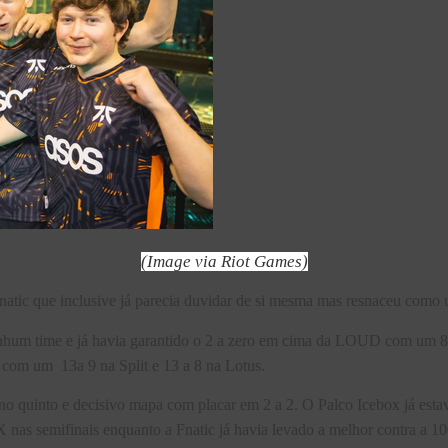
(Image via Riot Games)
Fnatic que inclusive já parecia duvidar de si mesma mas resnaceu como
nhum time e já havia garantido o 2 a zero em cima da LOUD com um 8 a
com um 13a 9 na Split e 13 a 8 na Lotus.
 no quinto e decisivo mapa com placar em 2 a 2. O Palco Icebox já es
nas semifinais enquanto a Fnatic já havia levado a melhor contra a 