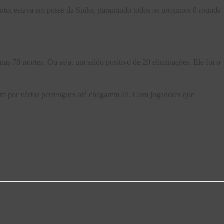
oi estava em posse da Spike, garantindo todos os próximos 8 rounds
s 78 mortes. Ou seja, um saldo positivo de 20 eliminações. Ele foi o
am por vários perrengues até chegarem ali. Com jogadores que