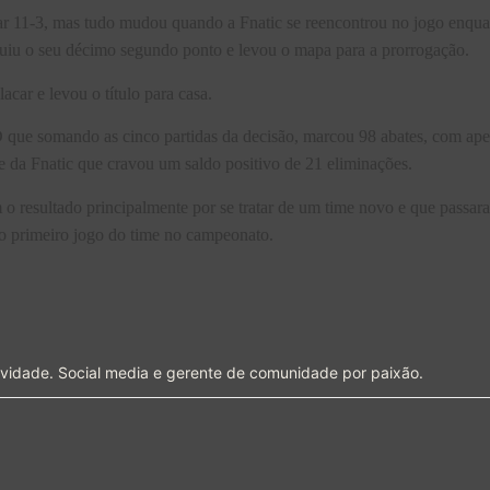
11-3, mas tudo mudou quando a Fnatic se reencontrou no jogo enquant
guiu o seu décimo segundo ponto e levou o mapa para a prorrogação.
acar e levou o título para casa.
que somando as cinco partidas da decisão, marcou 98 abates, com apena
e da Fnatic que cravou um saldo positivo de 21 eliminações.
o resultado principalmente por se tratar de um time novo e que passar
 do primeiro jogo do time no campeonato.
ividade. Social media e gerente de comunidade por paixão.