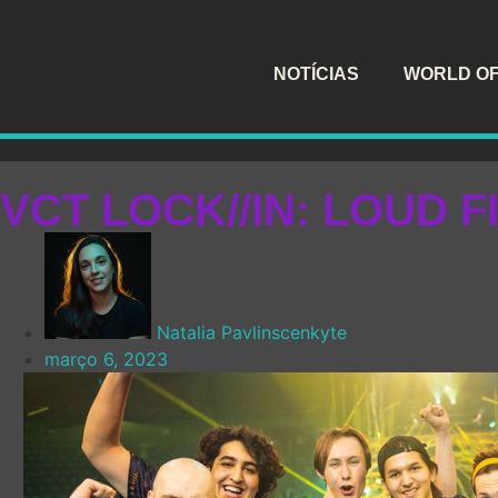
NOTÍCIAS
WORLD O
VCT LOCK//IN: LOUD F
Natalia Pavlinscenkyte
março 6, 2023