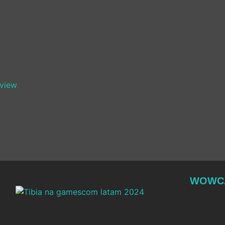
view
WOWCAS