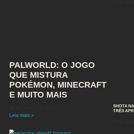
6 de agos
PALWORLD: O JOGO
QUE MISTURA
POKÉMON, MINECRAFT
E MUITO MAIS
SHOTA N
30 de janeiro de 2024
TRÊS APR
Leia mais »
4 de agos