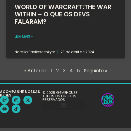
WORLD OF WARCRAFT:THE WAR
WITHIN – O QUE OS DEVS
FALARAM?
LEIA MAIS »
Natalia Pavlinscenkyte
23 de abril de 2024
« Anterior
1
2
3
4
5
Seguinte »
ACOMPANHE NOSSAS
© 2025 G4MEHOUSE
REDES
TODOS OS DIREITOS
RESERVADOS
POLÍTICA DE PRIVACIDADE
TERMOS E CONDIÇÕES