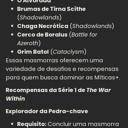
O Alvorada
Brumas de Tirna Scithe
(
Shadowlands
)
Chaga Necrótica
(
Shadowlands
)
Cerco de Boralus
(
Battle for
Azeroth
)
Grim Batol
(
Cataclysm
)
Essas masmorras oferecem uma
variedade de desafios e recompensas
para quem busca dominar as Míticas+.
Recompensas da Série 1 de
The War
Within
Explorador da Pedra-chave
Requisito:
Concluir uma masmorra