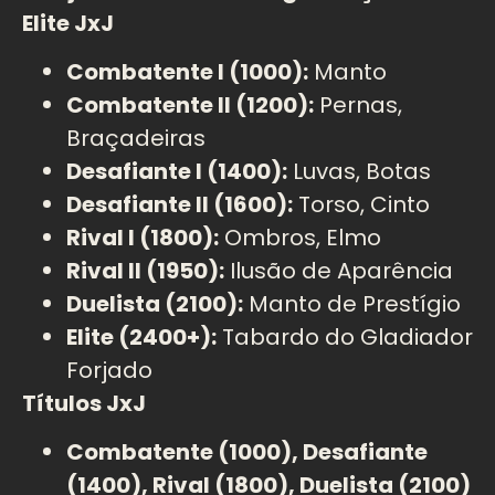
Elite JxJ
Combatente I (1000):
Manto
Combatente II (1200):
Pernas,
Braçadeiras
Desafiante I (1400):
Luvas, Botas
Desafiante II (1600):
Torso, Cinto
Rival I (1800):
Ombros, Elmo
Rival II (1950):
Ilusão de Aparência
Duelista (2100):
Manto de Prestígio
Elite (2400+):
Tabardo do Gladiador
Forjado
Títulos JxJ
Combatente (1000), Desafiante
(1400), Rival (1800), Duelista (2100)