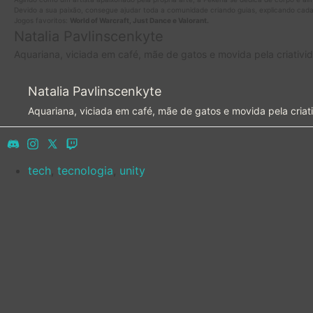
Devido a sua paixão, consegue ajudar toda a comunidade criando guias, explicando cada 
Jogos favoritos:
World of Warcraft, Just Dance e Valorant.
Natalia Pavlinscenkyte
Aquariana, viciada em café, mãe de gatos e movida pela criativ
Natalia Pavlinscenkyte
Aquariana, viciada em café, mãe de gatos e movida pela criat
tech
,
tecnologia
,
unity