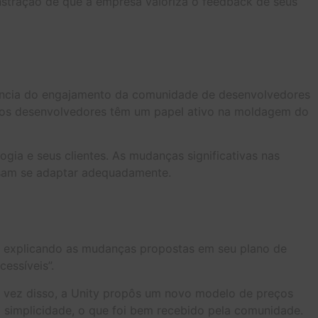
stração de que a empresa valoriza o feedback de seus
tância do engajamento da comunidade de desenvolvedores
ue os desenvolvedores têm um papel ativo na moldagem do
gia e seus clientes. As mudanças significativas nas
ssam se adaptar adequadamente.
og explicando as mudanças propostas em seu plano de
essíveis”.
Em vez disso, a Unity propôs um novo modelo de preços
 simplicidade, o que foi bem recebido pela comunidade.