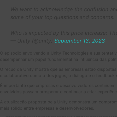
We want to acknowledge the confusion and f
some of your top questions and concerns:
Who is impacted by this price increase: The
— Unity (@unity)
September 13, 2023
O episódio envolvendo a Unity Technologies e sua tentat
desempenhar um papel fundamental na influência das políti
O recuo da Unity mostra que as empresas estão dispostas 
e colaborativo como o dos jogos, o diálogo e o feedback s
É importante que empresas e desenvolvedores continuem a t
envolvidos possam prosperar e continuar a criar experiênci
A atualização proposta pela Unity demonstra um comprom
mais sólido entre empresas e desenvolvedores.
Agindo como um artista apaixonado pela própria arte, a Pekena se dedica de corpo e al