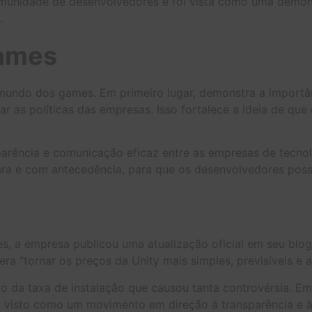
comunidade de desenvolvedores e foi vista como uma demon
.
Games
o mundo dos games. Em primeiro lugar, demonstra a impor
ar as políticas das empresas. Isso fortalece a ideia de q
arência e comunicação eficaz entre as empresas de tecnolo
lara e com antecedência, para que os desenvolvedores po
es, a empresa publicou uma atualização oficial em seu bl
 “tornar os preços da Unity mais simples, previsíveis e ac
ão da taxa de instalação que causou tanta controvérsia. 
oi visto como um movimento em direção à transparência e à