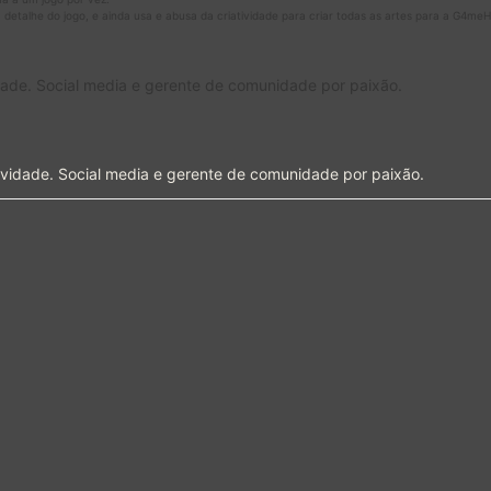
detalhe do jogo, e ainda usa e abusa da criatividade para criar todas as artes para a G4me
idade. Social media e gerente de comunidade por paixão.
ividade. Social media e gerente de comunidade por paixão.