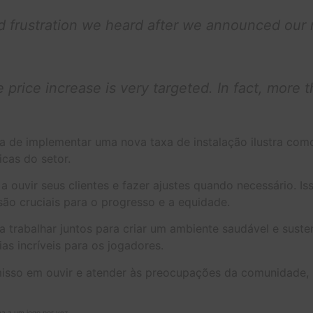
rustration we heard after we announced our new
 price increase is very targeted. In fact, more
iva de implementar uma nova taxa de instalação ilustra c
cas do setor.
a ouvir seus clientes e fazer ajustes quando necessário.
ão cruciais para o progresso e a equidade.
rabalhar juntos para criar um ambiente saudável e sustent
as incríveis para os jogadores.
isso em ouvir e atender às preocupações da comunidade,
ma a um jogo por vez.