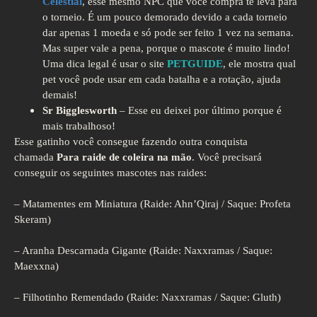
Celestial
, esse mesmo NPC que você compra te leva para
o torneio. É um pouco demorado devido a cada torneio
dar apenas 1 moeda e só pode ser feito 1 vez na semana.
Mas super vale a pena, porque o mascote é muito lindo!
Uma dica legal é usar o site
PETGUIDE
, ele mostra qual
pet você pode usar em cada batalha e a rotação, ajuda
demais!
Sr Bigglesworth
– Esse eu deixei por último porque é
mais trabalhoso!
Esse gatinho você consegue fazendo outra conquista
chamada
Para raide de coleira na mão
. Você precisará
conseguir os seguintes mascotes nas raides:
– Matamentes em Miniatura (Raide: Ahn’Qiraj / Saque: Profeta
Skeram)
– Aranha Descarnada Gigante (Raide: Naxxramas / Saque:
Maexxna)
– Filhotinho Remendado (Raide: Naxxramas / Saque: Gluth)