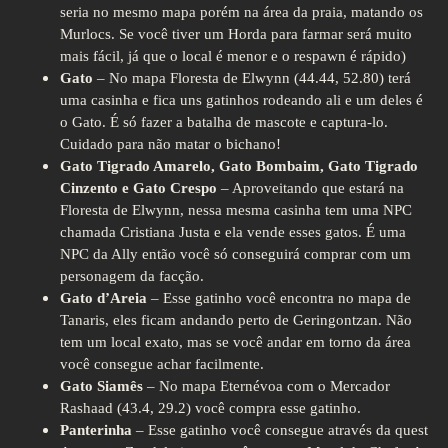
seria no mesmo mapa porém na área da praia, matando os
Murlocs. Se você tiver um Horda para farmar será muito
mais fácil, já que o local é menor e o respawn é rápido)
Gato
– No mapa Floresta de Elwynn (44.44, 52.80) terá
uma casinha e fica uns gatinhos rodeando ali e um deles é
o Gato. É só fazer a batalha de mascote e captura-lo.
Cuidado para não matar o bichano!
Gato Tigrado Amarelo, Gato Bombaim, Gato Tigrado
Cinzento e Gato Crespo
– Aproveitando que estará na
Floresta de Elwynn, nessa mesma casinha tem uma NPC
chamada Cristiana Justa e ela vende esses gatos. É uma
NPC da Ally então você só conseguirá comprar com um
personagem da facção.
Gato d’Areia
– Esse gatinho você encontra no mapa de
Tanaris, eles ficam andando perto de Geringontzan. Não
tem um local exato, mas se você andar em torno da área
você consegue achar facilmente.
Gato Siamês
– No mapa Eternévoa com o Mercador
Rashaad (43.4, 29.2) você compra esse gatinho.
Panterinha
– Esse gatinho você consegue através da quest