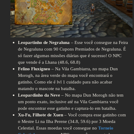
Leopartinho de Negraluna
– Esse você consegue na Feira
de Negraluna com 90 Cupons Premiados de Negraluna. É
só fazer algumas missões diárias que é sucesso! O NPC
que vende é a Lhana (48.6, 68.8)
Felino Fluxígneo
– Na Vila Gambiarra, no mapa Dun
Morogh, na área verde do mapa você encontrará o
gatinho. Como ele é lvl 1 cuidado para não acabar
matando o mascote na batalha.
Leopardinho da Neve
– No mapa Dun Morogh não tem
um ponto exato, inclusive até na Vila Gambiarra você
pode encontrar esse gatinho e captura-lo em batalha.
Xu-Fu, Filhote de Xuen
– Você compra esse gatinho com
o Mestre Li na Ilha Perene (34.8, 59.6) por 3 Moeda
Celestial. Essas moedas você consegue no
Torneio