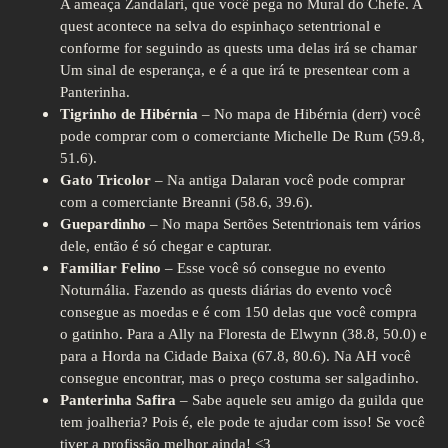
A ameaça Zandalari, que você pega no Mural do Chefe. A
quest acontece na selva do espinhaço setentrional e
conforme for seguindo as quests uma delas irá se chamar
Um sinal de esperança, e é a que irá te presentear com a
Panterinha.
Tigrinho de Hibérnia
– No mapa de Hibérnia (derr) você
pode comprar com o comerciante Michelle De Rum (59.8,
51.6).
Gato Tricolor
– Na antiga Dalaran você pode comprar
com a comerciante Breanni (58.6, 39.6).
Guepardinho
– No mapa Sertões Setentrionais tem vários
dele, então é só chegar e capturar.
Familiar Felino
– Esse você só consegue no evento
Noturnália. Fazendo as quests diárias do evento você
consegue as moedas e é com 150 delas que você compra
o gatinho. Para a Ally na Floresta de Elwynn (38.8, 50.0) e
para a Horda na Cidade Baixa (67.8, 80.6). Na AH você
consegue encontrar, mas o preço costuma ser salgadinho.
Panterinha Safira
– Sabe aquele seu amigo da guilda que
tem joalheria? Pois é, ele pode te ajudar com isso! Se você
tiver a profissão melhor ainda! <3