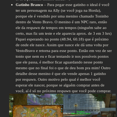
Gatinho Branco
– Para pegar esse gatinho o ideal é você
ter um personagem na Ally (se você joga na Horda),
porque ele é vendido por uma menino chamado Toninho
dentro de Vento Bravo. O menino é um NPC raro, então
ele da respawn de tempos em tempos (ninguém sabe ao
certo, mas fiz um teste e ele aparecia aprox. de 3 em 3 hrs)
Fiquei esperando no ponto (48.94, 60.18) que é próximo
de onde ele nasce. Assim que nasce ele dá uma volta por
VentoBravo e retorna para esse ponto. Então em vez de ser
tonto que nem eu e ficar tentando ir nos possíveis pontos
que ele passa, é melhor ficar aguardando nesse ponto
mesmo que no final foi o que de deu bom pra mim! Outro
detalhe desse menino é que ele vende apenas 1 gatinho
por respawn. Outro motivo pelo qual é melhor você
esperar ele nascer, porque se alguém comprar antes de
você, aí é só no próximo respawn que você pode comprar.