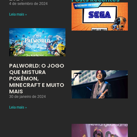
4 de setembro de 2024
S
C
P
Leia mais »
N
2
E
D
V
M
6
d
PALWORLD: O JOGO
QUE MISTURA
S
POKÉMON,
E
O
MINECRAFT E MUITO
F
MAIS
A
E
30 de janeiro de 2024
B
4
Leia mais »
L
2