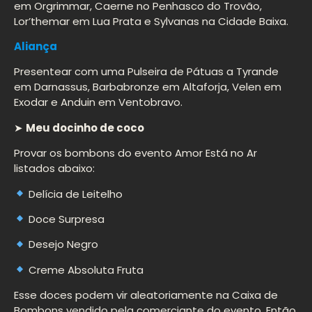
em Orgrimmar, Caerne no Penhasco do Trovão,
Lor’themar em Lua Prata e Sylvanas na Cidade Baixa.
Aliança
Presentear com uma Pulseira de Pátuas a Tyrande
em Darnassus, Barbabronze em Altaforja, Velen em
Exodar e Anduin em Ventobravo.
➤
Meu docinho de coco
Provar os bombons do evento Amor Está no Ar
listados abaixo:
Delícia de Leitelho
Doce Surpresa
Desejo Negro
Creme Absoluta Fruta
Esse doces podem vir aleatoriamente na Caixa de
Bombons vendido pela comerciante do evento. Então