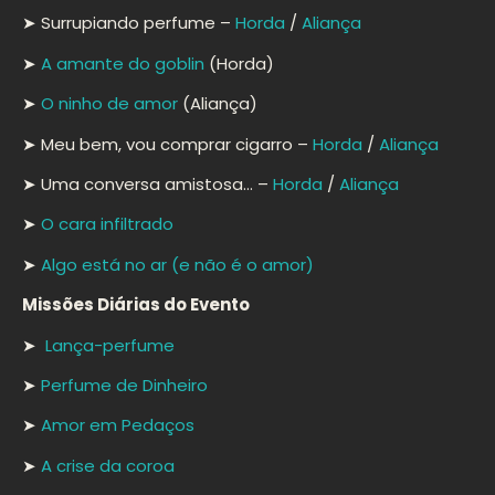
➤ Surrupiando perfume –
Horda
/
Aliança
➤
A amante do goblin
(Horda)
➤
O ninho de amor
(Aliança)
➤ Meu bem, vou comprar cigarro –
Horda
/
Aliança
➤ Uma conversa amistosa… –
Horda
/
Aliança
➤
O cara infiltrado
➤
Algo está no ar (e não é o amor)
Missões Diárias do Evento
➤
Lança-perfume
➤
Perfume de Dinheiro
➤
Amor em Pedaços
➤
A crise da coroa